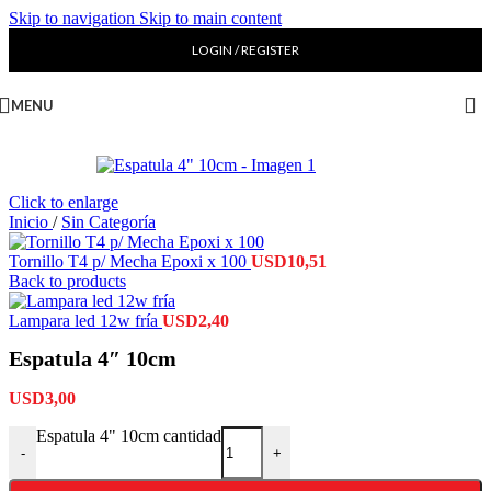
Skip to navigation
Skip to main content
LOGIN / REGISTER
MENU
Click to enlarge
Inicio
/
Sin Categoría
Tornillo T4 p/ Mecha Epoxi x 100
USD
10,51
Back to products
Lampara led 12w fría
USD
2,40
Espatula 4″ 10cm
USD
3,00
Espatula 4" 10cm cantidad
-
+