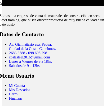
ubrimos todo el país.
Somos una empresa de venta de materiales de construcción en seco
Steel framing, que busca ofrecer productos de muy buena calidad a un
bajo costo.
Datos de Contacto
Av. Giannattasio esq. Padua,
Ciudad de la Costa, Canelones.
2683 3588 - 098 605 298
costasteel2016@gmail.com
Lunes a Viernes de 9 a 18hs.
Sábados de 9 a 13hs.
Menú Usuario
Mi Cuenta
Mis Deseados
Carro
Finalizar