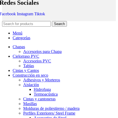
Redes Sociales
Facebook
Instagram
Tiktok
Search
Menú
Categorías
Chapas
Accesorios para Chapa
Cielorraso PVC
Accesorios PVC
Tablas
Cintas y Cantos
Construcción en seco
Adhesivos y Morteros
Aislación
Hidrofuga
Termoacústica
Cintas y cantoneras
Masillas
Molduras de poliestireno / madera
Perfiles Exteriores/ Steel Frame
Accesorios de Steel