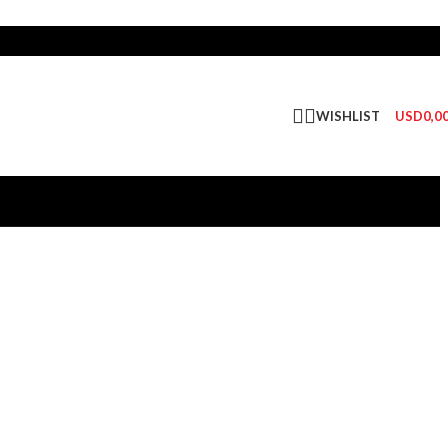
WISHLIST
USD
0,0