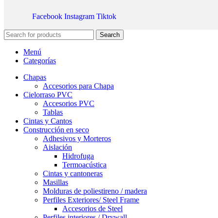
Facebook
Instagram
Tiktok
Search
Menú
Categorías
Chapas
Accesorios para Chapa
Cielorraso PVC
Accesorios PVC
Tablas
Cintas y Cantos
Construcción en seco
Adhesivos y Morteros
Aislación
Hidrofuga
Termoacústica
Cintas y cantoneras
Masillas
Molduras de poliestireno / madera
Perfiles Exteriores/ Steel Frame
Accesorios de Steel
Perfiles interiores / Drywall