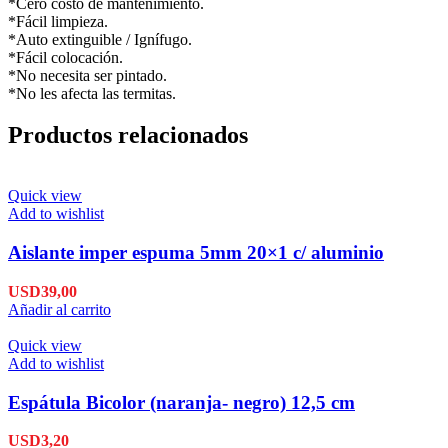
*Cero costo de mantenimiento.
*Fácil limpieza.
*Auto extinguible / Ignífugo.
*Fácil colocación.
*No necesita ser pintado.
*No les afecta las termitas.
Productos relacionados
Quick view
Add to wishlist
Aislante imper espuma 5mm 20×1 c/ aluminio
USD
39,00
Añadir al carrito
Quick view
Add to wishlist
Espátula Bicolor (naranja- negro) 12,5 cm
USD
3,20