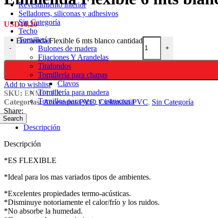
Revestimiento interior
Selladores, siliconas y adhesivos
Sin Categoría
USD
10,20
Techo
Tornillería
Enmienda Flexible 6 mts blanco cantidad
Bulones de madera
-
+
Fijaciones Y Arandelas
Tirafondos
Tornillería para chapas
Clavos
Add to wishlist
Tornillería para madera
SKU:
ENMFLEX
Tornillos para yeso y estructura
Categorías:
Accesorios PVC
,
Cielorraso PVC
,
Sin Categoría
Share:
Search
Descripción
Descripción
*ES FLEXIBLE
*Ideal para los mas variados tipos de ambientes.
*Excelentes propiedades termo-acústicas.
*Disminuye notoriamente el calor/frío y los ruidos.
*No absorbe la humedad.