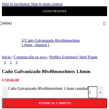
Skip to navigation
Skip to main content
LOGIN / REGISTER
MENU
Inicio
/
Construcción en seco
/
Perfiles Exteriores/ Steel Frame
Caño Galvanizado 80x40mmx6mts 1.6mm
USD
46,00
Caño Galvanizado 80x40mmx6mts 1.6mm cantidad
-
+
AÑADIR AL CARRITO