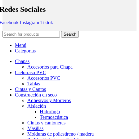
Redes Sociales
Facebook
Instagram
Tiktok
Search
Menú
Categorías
Chapas
Accesorios para Chapa
Cielorraso PVC
Accesorios PVC
Tablas
Cintas y Cantos
Construcción en seco
Adhesivos y Morteros
Aislación
Hidrofuga
Termoacústica
Cintas y cantoneras
Masillas
Molduras de poliestireno / madera