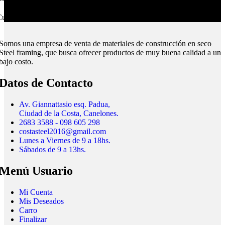
ubrimos todo el país.
Somos una empresa de venta de materiales de construcción en seco
Steel framing, que busca ofrecer productos de muy buena calidad a un
bajo costo.
Datos de Contacto
Av. Giannattasio esq. Padua,
Ciudad de la Costa, Canelones.
2683 3588 - 098 605 298
costasteel2016@gmail.com
Lunes a Viernes de 9 a 18hs.
Sábados de 9 a 13hs.
Menú Usuario
Mi Cuenta
Mis Deseados
Carro
Finalizar