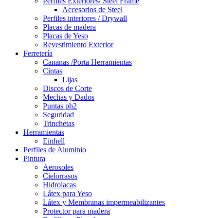
Perfiles Exteriores/ Steel Frame
Accesorios de Steel
Perfiles interiores / Drywall
Placas de madera
Placas de Yeso
Revestimiento Exterior
Ferretería
Cananas /Porta Herramientas
Cintas
Lijas
Discos de Corte
Mechas y Dados
Puntas ph2
Seguridad
Trinchetas
Herramientas
Einhell
Perfiles de Aluminio
Pintura
Aerosoles
Cielorrasos
Hidrolacas
Látex para Yeso
Látex y Membranas impermeabilizantes
Protector para madera