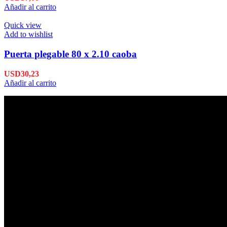
Añadir al carrito
Quick view
Add to wishlist
Puerta plegable 80 x 2.10 caoba
USD
30,23
Añadir al carrito
Envío en 24hs
Enviamos su pedido en 24hs.
Productos de Calidad
Trabajamos las mejores marcas.