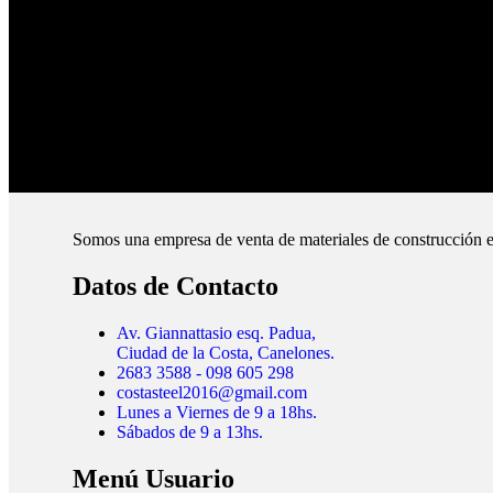
Pagos Seguros.
Pague online en nuestra web.
Envíos Montevideo e Interior.
Cubrimos todo el país.
Somos una empresa de venta de materiales de construcción e
Datos de Contacto
Av. Giannattasio esq. Padua,
Ciudad de la Costa, Canelones.
2683 3588 - 098 605 298
costasteel2016@gmail.com
Lunes a Viernes de 9 a 18hs.
Sábados de 9 a 13hs.
Menú Usuario