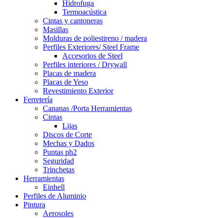
Hidrofuga
Termoacústica
Cintas y cantoneras
Masillas
Molduras de poliestireno / madera
Perfiles Exteriores/ Steel Frame
Accesorios de Steel
Perfiles interiores / Drywall
Placas de madera
Placas de Yeso
Revestimiento Exterior
Ferretería
Cananas /Porta Herramientas
Cintas
Lijas
Discos de Corte
Mechas y Dados
Puntas ph2
Seguridad
Trinchetas
Herramientas
Einhell
Perfiles de Aluminio
Pintura
Aerosoles