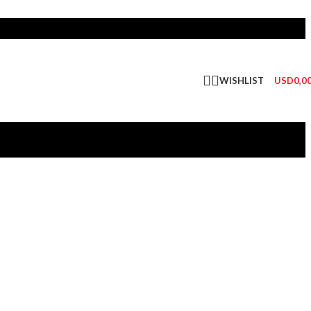
WISHLIST
USD
0,0