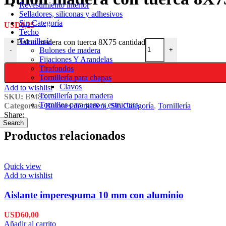
Revestimiento interior
Selladores, siliconas y adhesivos
Sin Categoría
USD
0,25
Techo
Tornillería
Bulon madera con tuerca 8X75 cantidad
Bulones de madera
-
+
Fijaciones Y Arandelas
Tirafondos
Tornillería para chapas
Clavos
Add to wishlist
Tornillería para madera
SKU:
BM8X75
Tornillos para yeso y estructura
Categorías:
Bulones de madera
,
Sin Categoría
,
Tornillería
Share:
Search
Productos relacionados
Quick view
Add to wishlist
Aislante imperespuma 10 mm con aluminio
USD
60,00
Añadir al carrito