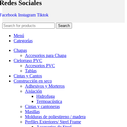
Redes Sociales
Facebook
Instagram
Tiktok
Search
Menú
Categorías
Chapas
Accesorios para Chapa
Cielorraso PVC
Accesorios PVC
Tablas
Cintas y Cantos
Construcción en seco
Adhesivos y Morteros
Aislación
Hidrofuga
Termoacústica
Cintas y cantoneras
Masillas
Molduras de poliestireno / madera
Perfiles Exteriores/ Steel Frame
Accesorios de Steel