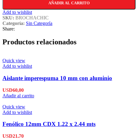
AÑADIR AL CARRITO
Add to wishlist
SKU:
BROCHACHIC
Categoría:
Sin Categoría
Share:
Productos relacionados
Quick view
Add to wishlist
Aislante imperespuma 10 mm con aluminio
USD
60,00
Añadir al carrito
Quick view
Add to wishlist
Fenólico 12mm CDX 1.22 x 2.44 mts
USD
21,70