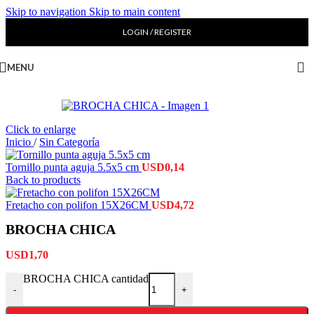
Skip to navigation
Skip to main content
LOGIN / REGISTER
MENU
Click to enlarge
Inicio
/
Sin Categoría
Tornillo punta aguja 5.5x5 cm
USD
0,14
Back to products
Fretacho con polifon 15X26CM
USD
4,72
BROCHA CHICA
USD
1,70
BROCHA CHICA cantidad
-
+