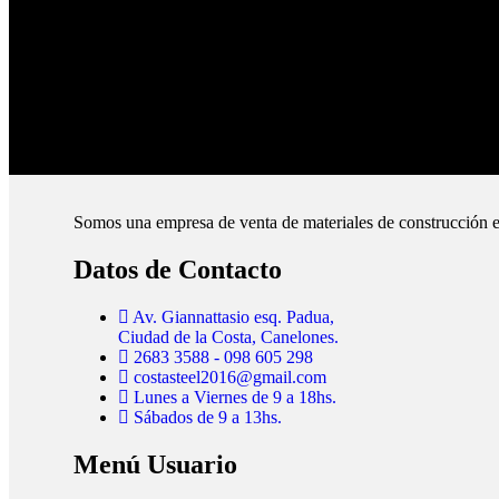
Pague online en nuestra web.
Envíos Montevideo e Interior.
Cubrimos todo el país.
Somos una empresa de venta de materiales de construcción e
Datos de Contacto
Av. Giannattasio esq. Padua,
Ciudad de la Costa, Canelones.
2683 3588 - 098 605 298
costasteel2016@gmail.com
Lunes a Viernes de 9 a 18hs.
Sábados de 9 a 13hs.
Menú Usuario