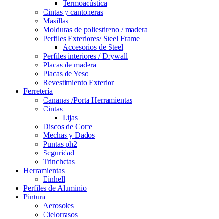
Termoacústica
Cintas y cantoneras
Masillas
Molduras de poliestireno / madera
Perfiles Exteriores/ Steel Frame
Accesorios de Steel
Perfiles interiores / Drywall
Placas de madera
Placas de Yeso
Revestimiento Exterior
Ferretería
Cananas /Porta Herramientas
Cintas
Lijas
Discos de Corte
Mechas y Dados
Puntas ph2
Seguridad
Trinchetas
Herramientas
Einhell
Perfiles de Aluminio
Pintura
Aerosoles
Cielorrasos