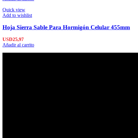
Quick view
Add to wishlist
Hoja Sierra Sable Para Hormigón Celular 455mm
USD
25,97
Añadir al carrito
Envío en 24hs
Enviamos su pedido en 24hs.
Productos de Calidad
Trabajamos las mejores marcas.
Pagos Seguros.