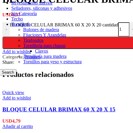
Revestimiento interior
Selladores, siliconas y adhesivos
Sin Categoría
USD
6,37
Techo
Tornillería
BLOQUE CELULAR BRIMAX 60 X 20 X 20 cantidad
Bulones de madera
-
Fijaciones Y Arandelas
Tirafondos
Tornillería para chapas
Clavos
Add to wishlist
Tornillería para madera
Categoría:
Bloques
Tornillos para yeso y estructura
Share:
Search
Productos relacionados
Quick view
Add to wishlist
BLOQUE CELULAR BRIMAX 60 X 20 X 15
USD
4,79
Añadir al carrito