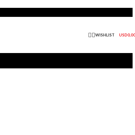
WISHLIST
USD
0,0