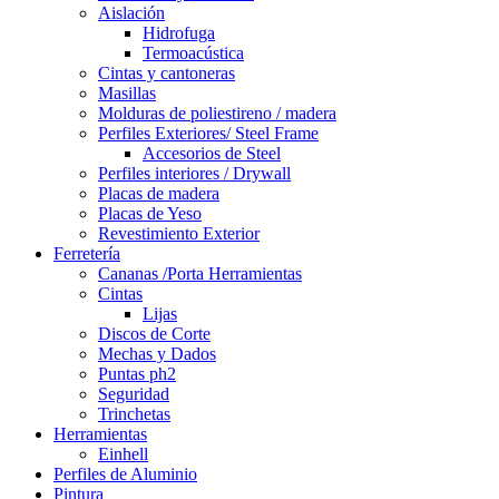
Aislación
Hidrofuga
Termoacústica
Cintas y cantoneras
Masillas
Molduras de poliestireno / madera
Perfiles Exteriores/ Steel Frame
Accesorios de Steel
Perfiles interiores / Drywall
Placas de madera
Placas de Yeso
Revestimiento Exterior
Ferretería
Cananas /Porta Herramientas
Cintas
Lijas
Discos de Corte
Mechas y Dados
Puntas ph2
Seguridad
Trinchetas
Herramientas
Einhell
Perfiles de Aluminio
Pintura