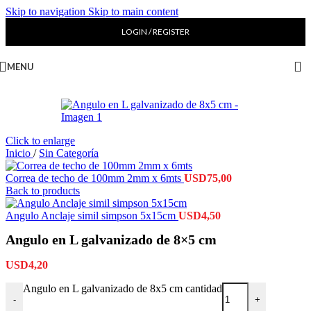
Skip to navigation
Skip to main content
LOGIN / REGISTER
MENU
Click to enlarge
Inicio
/
Sin Categoría
Correa de techo de 100mm 2mm x 6mts
USD
75,00
Back to products
Angulo Anclaje simil simpson 5x15cm
USD
4,50
Angulo en L galvanizado de 8×5 cm
USD
4,20
Angulo en L galvanizado de 8x5 cm cantidad
-
+