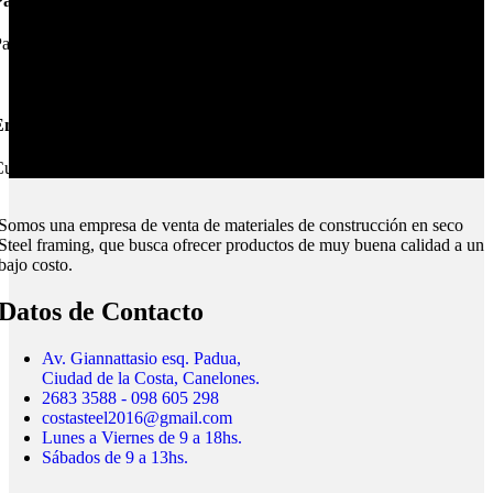
Pagos Seguros.
ague online en nuestra web.
nvíos Montevideo e Interior.
ubrimos todo el país.
Somos una empresa de venta de materiales de construcción en seco
Steel framing, que busca ofrecer productos de muy buena calidad a un
bajo costo.
Datos de Contacto
Av. Giannattasio esq. Padua,
Ciudad de la Costa, Canelones.
2683 3588 - 098 605 298
costasteel2016@gmail.com
Lunes a Viernes de 9 a 18hs.
Sábados de 9 a 13hs.