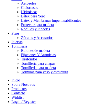
Aerosoles
Cielorrasos
Hidrolacas
Látex para Yeso
Látex y Membranas impermeabilizantes
Protector para madera
Rodillos y Pinceles
Pisos
Zócalos y Accesorios
Puertas
Tornillería
Bulones de madera
Fijaciones Y Arandelas
Tirafondos
Tornillería para chapas
Tornillería para madera
Tornillos para yeso y estructura
Inicio
Sobre Nosotros
Productos
Contacto
Wishlist
Login / Register