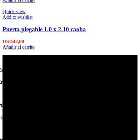
Añadir al carrito
Quick view
Add to wishlist
Puerta plegable 1.0 x 2.10 caoba
USD
42,00
Añadir al carrito
Envío en 24hs
nviamos su pedido en 24hs.
Productos de Calidad
rabajamos las mejores marcas.