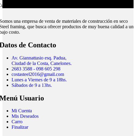
ubrimos todo el país.
Somos una empresa de venta de materiales de construcción en seco
Steel framing, que busca ofrecer productos de muy buena calidad a un
bajo costo.
Datos de Contacto
Av. Giannattasio esq. Padua,
Ciudad de la Costa, Canelones.
2683 3588 - 098 605 298
costasteel2016@gmail.com
Lunes a Viernes de 9 a 18hs.
Sábados de 9 a 13hs.
Menú Usuario
Mi Cuenta
Mis Deseados
Carro
Finalizar