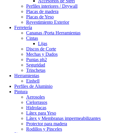
Accesorios de Steel
Perfiles interiores / Drywall
Placas de madera
Placas de Yeso
Revestimiento Exterior
Ferretería
Cananas /Porta Herramientas
Cintas
Lijas
Discos de Corte
Mechas y Dados
Puntas ph2
Seguridad
Trinchetas
Herramientas
Einhell
Perfiles de Aluminio
Pintura
Aerosoles
Cielorrasos
Hidrolacas
Látex para Yeso
Látex y Membranas impermeabilizantes
Protector para madera
Rodillos y Pinceles