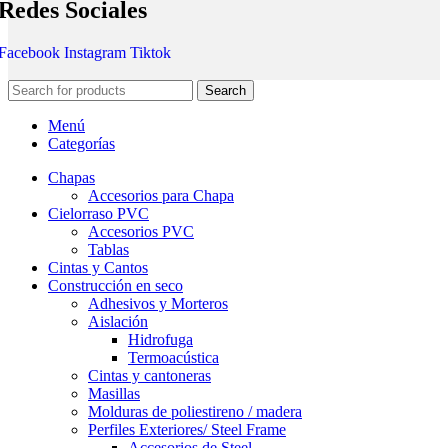
Redes Sociales
Facebook
Instagram
Tiktok
Search
Menú
Categorías
Chapas
Accesorios para Chapa
Cielorraso PVC
Accesorios PVC
Tablas
Cintas y Cantos
Construcción en seco
Adhesivos y Morteros
Aislación
Hidrofuga
Termoacústica
Cintas y cantoneras
Masillas
Molduras de poliestireno / madera
Perfiles Exteriores/ Steel Frame
Accesorios de Steel