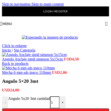
Skip to navigation
Skip to main content
LOGIN / REGISTER
MENU
Click to enlarge
Inicio
/
Sin Categoría
Angulo Anclaje simil simpson 5x15cm
USD
4,50
Back to products
Mecha 6 mm sds ingco 110mm
USD
2,06
Angulo 5×20 3mt
USD
24,00
Angulo 5x20 3mt cantidad
-
+