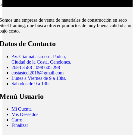
ubrimos todo el país.
Somos una empresa de venta de materiales de construcción en seco
Steel framing, que busca ofrecer productos de muy buena calidad a un
bajo costo.
Datos de Contacto
Av. Giannattasio esq. Padua,
Ciudad de la Costa, Canelones.
2683 3588 - 098 605 298
costasteel2016@gmail.com
Lunes a Viernes de 9 a 18hs.
Sábados de 9 a 13hs.
Menú Usuario
Mi Cuenta
Mis Deseados
Carro
Finalizar