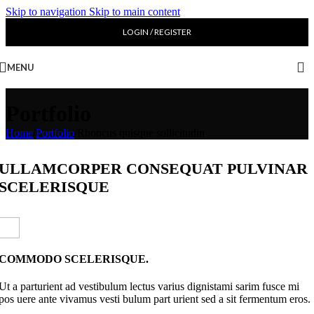
Skip to navigation
Skip to main content
LOGIN / REGISTER
MENU
Portfolio
Home
/
Portfolio
/
Rhoncus quisque sollicitudin
ULLAMCORPER CONSEQUAT PULVINAR
SCELERISQUE
COMMODO SCELERISQUE.
Ut a parturient ad vestibulum lectus varius dignistami sarim fusce mi
pos uere ante vivamus vesti bulum part urient sed a sit fermentum eros.