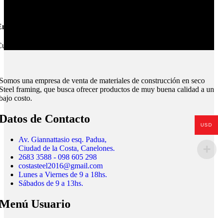
nvíos Montevideo e Interior.
ubrimos todo el país.
Somos una empresa de venta de materiales de construcción en seco
Steel framing, que busca ofrecer productos de muy buena calidad a un
bajo costo.
Datos de Contacto
USD
Av. Giannattasio esq. Padua,
Ciudad de la Costa, Canelones.
2683 3588 - 098 605 298
costasteel2016@gmail.com
Lunes a Viernes de 9 a 18hs.
Sábados de 9 a 13hs.
Menú Usuario