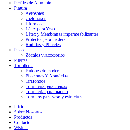
Perfiles de Aluminio
Pintura
Aerosoles
Cielorrasos
Hidrolacas
Látex para Yeso
Látex y Membranas impermeabilizantes
Protector para madera
Rodillos y Pinceles
Pisos
Zócalos y Accesorios
Puertas
Tornillería
Bulones de madera
Fijaciones Y Arandelas
Tirafondos
Tornillería para chapas
Tornillería para madera
Tornillos para yeso y estructura
Inicio
Sobre Nosotros
Productos
Contacto
Wishlist