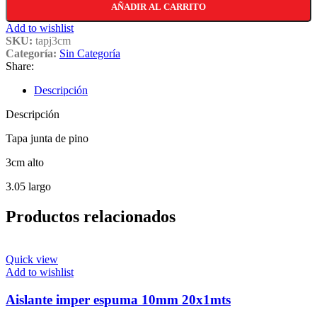
AÑADIR AL CARRITO
Add to wishlist
SKU:
tapj3cm
Categoría:
Sin Categoría
Share:
Descripción
Descripción
Tapa junta de pino
3cm alto
3.05 largo
Productos relacionados
Quick view
Add to wishlist
Aislante imper espuma 10mm 20x1mts