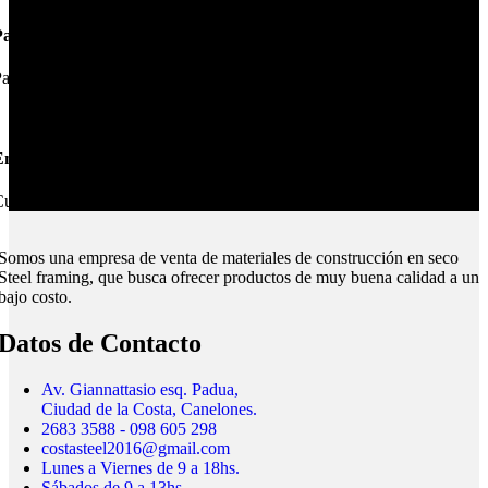
Pagos Seguros.
ague online en nuestra web.
nvíos Montevideo e Interior.
ubrimos todo el país.
Somos una empresa de venta de materiales de construcción en seco
Steel framing, que busca ofrecer productos de muy buena calidad a un
bajo costo.
Datos de Contacto
Av. Giannattasio esq. Padua,
Ciudad de la Costa, Canelones.
2683 3588 - 098 605 298
costasteel2016@gmail.com
Lunes a Viernes de 9 a 18hs.
Sábados de 9 a 13hs.