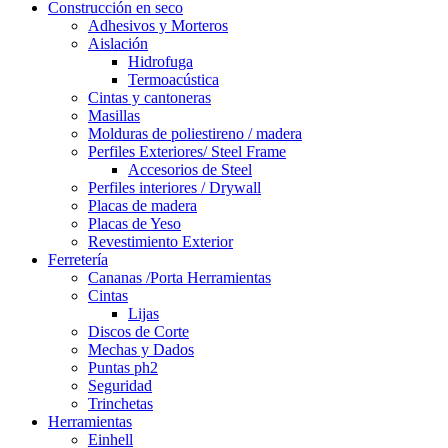
Construcción en seco
Adhesivos y Morteros
Aislación
Hidrofuga
Termoacústica
Cintas y cantoneras
Masillas
Molduras de poliestireno / madera
Perfiles Exteriores/ Steel Frame
Accesorios de Steel
Perfiles interiores / Drywall
Placas de madera
Placas de Yeso
Revestimiento Exterior
Ferretería
Cananas /Porta Herramientas
Cintas
Lijas
Discos de Corte
Mechas y Dados
Puntas ph2
Seguridad
Trinchetas
Herramientas
Einhell