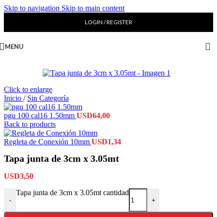
Skip to navigation
Skip to main content
LOGIN / REGISTER
MENU
Click to enlarge
Inicio
/
Sin Categoría
pgu 100 cal16 1.50mm
USD
64,00
Back to products
Regleta de Conexión 10mm
USD
1,34
Tapa junta de 3cm x 3.05mt
USD
3,50
Tapa junta de 3cm x 3.05mt cantidad
-
+