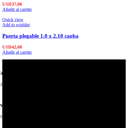
USD
37,00
Añadir al carrito
Quick view
Add to wishlist
Puerta plegable 1.0 x 2.10 caoba
USD
42,00
Añadir al carrito
Envío en 24hs
nviamos su pedido en 24hs.
Productos de Calidad
rabajamos las mejores marcas.